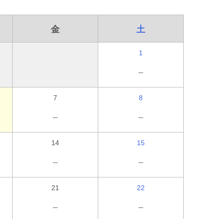
金
土
1
－
7
8
－
－
14
15
－
－
21
22
－
－