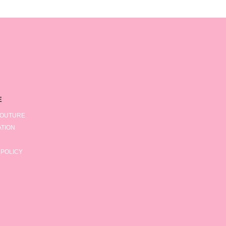
E
COUTURE
TION
 POLICY